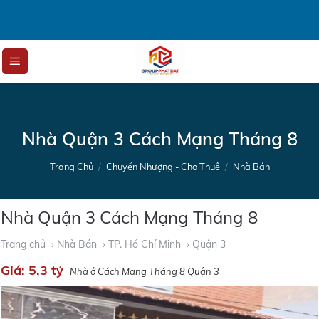
Skip
to
content
Nhà Quận 3 Cách Mạng Tháng 8
Trang Chủ
/
Chuyển Nhượng - Cho Thuê
/
Nhà Bán
Nhà Quận 3 Cách Mạng Tháng 8
Trang chủ
› Nhà Bán
› TP. Hồ Chí Minh
› Quận 3
Giá:
5,3 tỷ
Nhà ở Cách Mạng Tháng 8 Quận 3