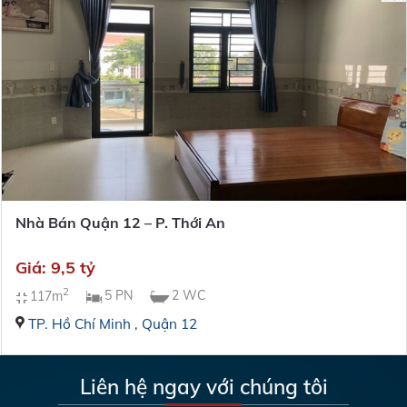
Nhà Bán Quận 12 – P. Thới An
Giá: 9,5 tỷ
2
117m
5 PN
2 WC
TP. Hồ Chí Minh
,
Quận 12
Liên hệ ngay với chúng tôi