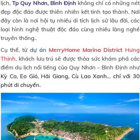
lịch,
Tp Quy Nhơn, Bình Định
không chỉ có những nét
đẹp độc đáo được thiên nhiên kết tinh tạo thành. Nơi
đây còn là nơi hội tụ nhiều di tích lịch sử lâu đời, các
loại hình nghệ thuật độc đáo cùng nhiều làng nghề
truyền thống..
Cụ thể, từ
dự án
MerryHome Marina District
Hưng
Thịnh,
khách lưu trú sẽ được thỏa sức khám phá các
điểm du lịch nổi tiếng của Quy Nhơn – Bình Định như
Kỳ Co, Eo Gió, Hải Giang, Cù Lao Xanh… chỉ với 30
phút di chuyển.