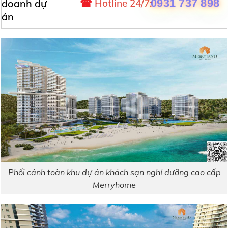
doanh dự
☎
Hotline 24/7
:
0931 737 898
án
Phối cảnh toàn khu dự án khách sạn nghỉ dưỡng cao cấp
Merryhome