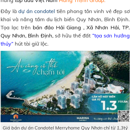
hàng
top đầu Việt Nam
Hưng Thịnh Group.
Đây là
dự án condotel
tiên phong tôn vinh vẻ đẹp sơ
khai và nâng tầm du lịch biển Quy Nhơn, Bình Định.
Tọa lạc trên
bán đảo Hải Giang , Xã Nhơn Hải, TP.
Quy Nhơn, Bình Định
,
sở hữu thế đất
“tọa sơn hướng
thủy”
hút tài giữ lộc.
Giá bán dự án Condotel Merryhome Quy Nhơn chỉ từ 1,3tỷ