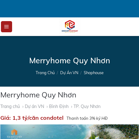
Skip
to
content
Merryhome Quy Nhơn
Trang Chủ
/
Dự Án VN
/
Shophouse
Merryhome Quy Nhơn
Trang chủ
› Dự án VN
› Bình Định
› TP. Quy Nhơn
Giá:
1,3 tỷ/căn condotel
Thanh toán 3% ký HĐ