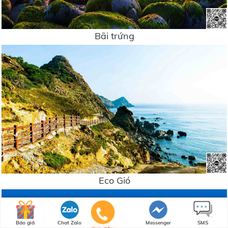
Bãi trứng
Eco Gió
Báo giá
Chat Zalo
Messenger
SMS