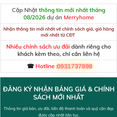
Cập Nhật
thông tin mới nhất tháng
08/2026
dự án
Merryhome
Nhận thông tin mới nhất về chính sách giá, giỏ hàng
mới nhất từ CĐT
Nhiều chính sách ưu đãi
dành riêng cho
khách kèm theo, chỉ cần liên hệ
☎
Hotline :
0931737898
ĐĂNG KÝ NHẬN BẢNG GIÁ & CHÍNH
SÁCH MỚI NHẤT
Thông tin giá bán, ưu đãi, tiến độ thanh toán và quỹ căn đẹp
được cập nhật liên tục.