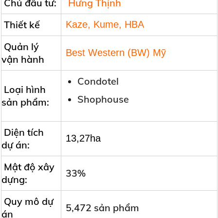
Chủ đầu tư:
Hưng Thịnh
Thiết kế
Kaze, Kume, HBA
Quản lý
Best Western (BW) Mỹ
vận hành
Condotel
Loại hình
Shophouse
sản phẩm:
Diện tích
13,27ha
dự án:
Mật độ xây
33%
dựng:
Quy mô dự
5,472 sản phẩm
án