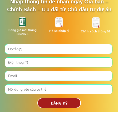
Nhập thông tin để nhận ngay Giá bán –
Chính Sách – Ưu đãi từ Chủ đầu tư dự án
Bảng giá mới tháng
Hồ sơ pháp lý
Chính sách tháng 08
08/2026