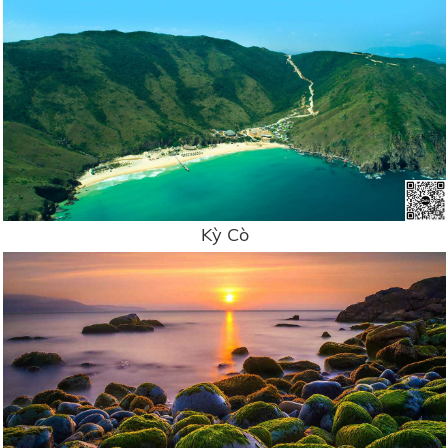
Kỳ Cò