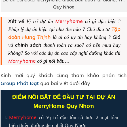
Quy Nhơn
Xét về
Merryhome
Vị trí dự án
có gì đặc biệt ?
Tập
Pháp lý dự án hiện tại như thế nào ? Chủ đầu tư
đoàn Hưng Thịnh
Giá
là ai có uy tín hay không ?
chính sách
và
thanh toán ra sao? có nên mua hay
không? So với các dự án cao cấp nghỉ dưỡng khác thì
Merryhome
có gì nổi bật….
Kính mời quý khách cùng tham khảo phân tích
Group Phát Đạt
qua bài viết dưới đây
ĐIỂM NỔI BẬT ĐỂ ĐẦU TƯ TẠI DỰ ÁN
MerryHome Quy Nhơn
Merryhome
có Vị trí độc tôn sở hữu 2 mặt tiền
biển thiên đường đẹp nhất Quy Nhơn