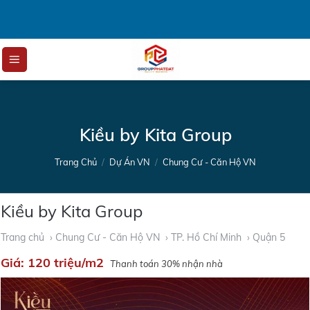
Skip
to
content
Kiều by Kita Group
Trang Chủ
/
Dự Án VN
/
Chung Cư - Căn Hộ VN
Kiều by Kita Group
Trang chủ
› Chung Cư - Căn Hộ VN
› TP. Hồ Chí Minh
› Quận 5
Giá:
120 triệu/m2
Thanh toán 30% nhận nhà