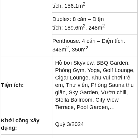
2
tích: 156.1m
Duplex: 8 căn – Diện
2
2
tích: 189.6m
, 248m
Penthouse: 4 căn – Diện tích:
2
2
343m
, 350m
Hồ bơi Skyview, BBQ Garden,
Phòng Gym, Yoga, Golf Lounge,
Cigar Lounge, Khu vui chơi trẻ
Tiện ích:
em, Thư viên, Phòng Sauna thư
giãn, Sky Garden, Vườn chill,
Stella Ballroom, City View
Terrace, Pool Garden,…
Khởi công xây
Quý 3/2024
dựng: