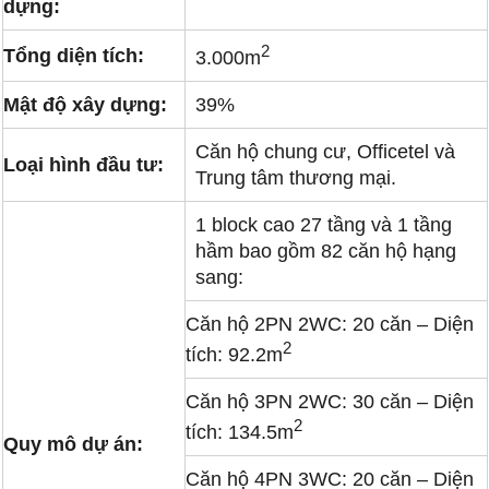
dựng:
2
Tổng diện tích:
3.000m
Mật độ xây dựng:
39%
Căn hộ chung cư, Officetel và
Loại hình đầu tư:
Trung tâm thương mại.
1 block cao 27 tầng và 1 tầng
hầm bao gồm 82 căn hộ hạng
sang:
Căn hộ 2PN 2WC: 20 căn – Diện
2
tích: 92.2m
Căn hộ 3PN 2WC: 30 căn – Diện
2
tích: 134.5m
Quy mô dự án:
Căn hộ 4PN 3WC: 20 căn – Diện