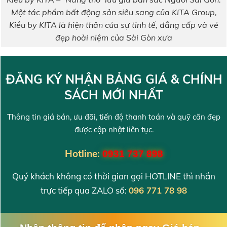
Một tác phẩm bất động sản siêu sang của KITA Group,
Kiều by KITA là hiện thân của sự tinh tế, đẳng cấp và vẻ
đẹp hoài niệm của Sài Gòn xưa
ĐĂNG KÝ NHẬN BẢNG GIÁ & CHÍNH
SÁCH MỚI NHẤT
Thông tin giá bán, ưu đãi, tiến độ thanh toán và quỹ căn đẹp
được cập nhật liên tục.
Hotline:
0931 737 898
Quý khách không có thời gian gọi HOTLINE thì nhắn
trực tiếp qua ZALO số:
096 771 78 98