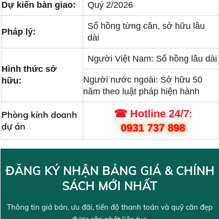
Dự kiến bàn giao:
Quý 2/2026
Sổ hồng từng căn, sở hữu lâu
Pháp lý:
dài
Người Việt Nam: Sổ hồng lâu dài
Hình thức sở
Người nước ngoài: Sở hữu 50
hữu:
năm theo luật pháp hiện hành
:
☎
Hotline 24/7
Phòng kinh doanh
dự án
0931 737 898
ĐĂNG KÝ NHẬN BẢNG GIÁ & CHÍNH
SÁCH MỚI NHẤT
Thông tin giá bán, ưu đãi, tiến độ thanh toán và quỹ căn đẹp