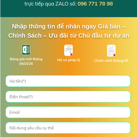
trực tiếp qua ZALO số:
096 771 78 98
Nhập thông tin để nhận ngay Giá bán –
Chính Sách – Ưu đãi từ Chủ đầu tư dự án
Bảng giá mới tháng
Hồ sơ pháp lý
Chính sách tháng 08
08/2026