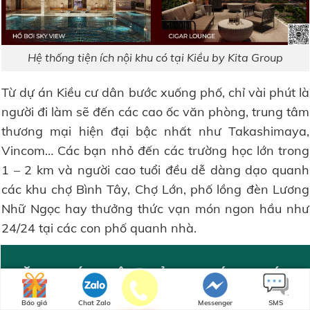
Hệ thống tiện ích nội khu có tại Kiều by Kita Group
Từ dự án Kiều cư dân bước xuống phố, chỉ vài phút là
người đi làm sẽ đến các cao ốc văn phòng, trung tâm
thương mại hiện đại bậc nhất như Takashimaya,
Vincom… Các bạn nhỏ đến các trường học lớn trong
1 – 2 km và người cao tuổi đều dễ dàng dạo quanh
các khu chợ Bình Tây, Chợ Lớn, phố lồng đèn Lương
Nhữ Ngọc hay thưởng thức vạn món ngon hầu như
24/24 tại các con phố quanh nhà.
ĐĂNG KÝ NHẬN BẢNG GIÁ & CHÍNH
SÁCH MỚI NHẤT
Báo giá
Chat Zalo
Messenger
SMS