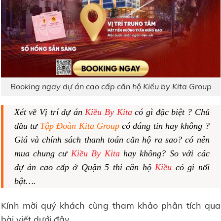
Booking ngay dự án cao cấp căn hộ Kiều by Kita Group
Xét về Vị trí dự án
Kiều By Kita
có gì đặc biệt ? Chủ
đầu tư
Tập Đoàn Kita Group
có đáng tin hay không ?
Giá
và
chính sách
thanh toán căn hộ ra sao? có nên
mua chung cư
Kiều By Kita
hay không? So với các
dự án cao cấp ở Quận 5 thì căn hộ
Kiều
có gì nổi
bật….
Kính mời quý khách cùng tham khảo phân tích qua
bài viết dưới đây