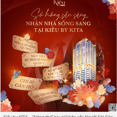
Kiều by KITA – “Nàng thơ” lưu giữ bản sắc Người Sài Gòn.