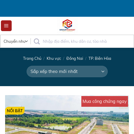
Skip
to
content
Trang Chủ
/
Khu vực
/
Đồng Nai
/
TP. Biên Hòa
Mua công chứng ngay
NỔI BẬT