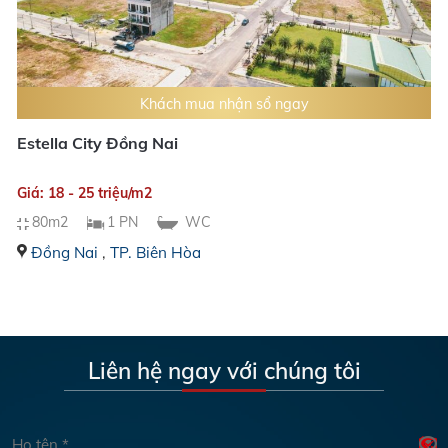
Khách mua nhận sổ ngay
Estella City Đồng Nai
Giá: 18 - 25 triệu/m2
80m2
1 PN
WC
Đồng Nai
,
TP. Biên Hòa
Liên hệ ngay với chúng tôi