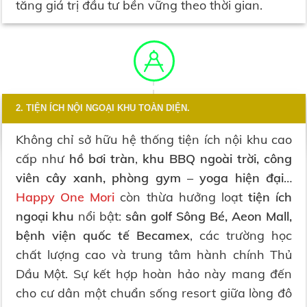
tăng giá trị đầu tư bền vững theo thời gian.
2. TIỆN ÍCH NỘI NGOẠI KHU TOÀN DIỆN.
Không chỉ sở hữu hệ thống tiện ích nội khu cao
cấp như
hồ bơi tràn
,
khu BBQ ngoài trời, công
viên cây xanh, phòng gym – yoga hiện đại
…
Happy One Mori
còn thừa hưởng loạt
tiện ích
ngoại khu
nổi bật:
sân golf Sông Bé, Aeon Mall,
bệnh viện quốc tế Becamex
, các trường học
chất lượng cao và trung tâm hành chính Thủ
Dầu Một. Sự kết hợp hoàn hảo này mang đến
cho cư dân một chuẩn sống resort giữa lòng đô