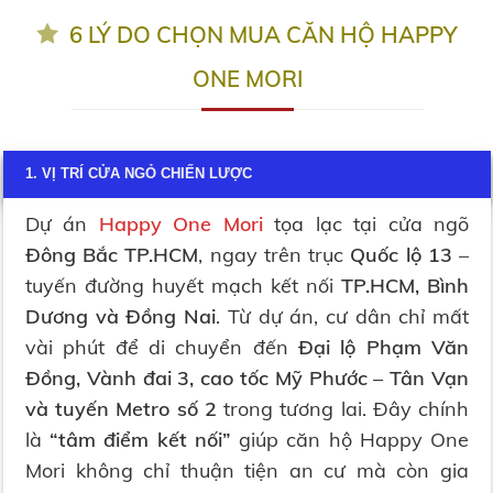
6 LÝ DO CHỌN MUA CĂN HỘ HAPPY
ONE MORI
1. VỊ TRÍ CỬA NGỎ CHIẾN LƯỢC
Dự án
Happy One Mori
tọa lạc tại cửa ngõ
Đông Bắc TP.HCM
, ngay trên trục
Quốc lộ 13
–
tuyến đường huyết mạch kết nối
TP.HCM, Bình
Dương và Đồng Nai
. Từ dự án, cư dân chỉ mất
vài phút để di chuyển đến
Đại lộ Phạm Văn
Đồng, Vành đai 3, cao tốc Mỹ Phước – Tân Vạn
và tuyến Metro số 2
trong tương lai. Đây chính
là
“tâm điểm kết nối”
giúp căn hộ Happy One
Mori không chỉ thuận tiện an cư mà còn gia