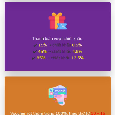
Thanh toán vượt chiết khấu:
15%
0.5%
✔️
➝ chiết khấu
✔️
45%
➝ chiết khấu
4.5%
✔️
85%
➝ chiết khấu
12.5%
Voucher rút thăm trúng 100%: theo thứ tự
10 – 15