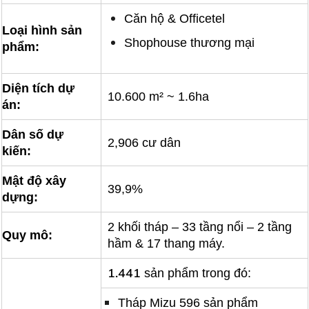
Căn hộ & Officetel
Loại hình sản
Shophouse thương mại
phẩm:
Diện tích dự
10.600 m² ~ 1.6ha
án:
Dân số dự
2,906 cư dân
kiến:
Mật độ xây
39,9%
dựng:
2 khối tháp – 33 tầng nổi – 2 tầng
Quy mô:
hầm & 17 thang máy.
1.441
sản phẩm trong đó:
Tháp Mizu 596 sản phẩm