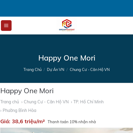
Skip
to
content
Happy One Mori
Trang Chủ
/
Dự Án VN
/
Chung Cư - Căn Hộ VN
Happy One Mori
Trang chủ
› Chung Cư - Căn Hộ VN
› TP. Hồ Chí Minh
› Phường Bình Hòa
Giá:
38,6 triệu/m²
Thanh toán 10% nhận nhà