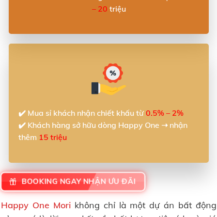
– 20
triệu
✔️ Mua sỉ khách nhận chiết khấu từ
0.5% – 2%
✔️ Khách hàng sở hữu dòng Happy One ➝ nhận
thêm
15 triệu
BOOKING NGAY NHẬN ƯU ĐÃI
Happy One Mori
không chỉ là một dự án bất động