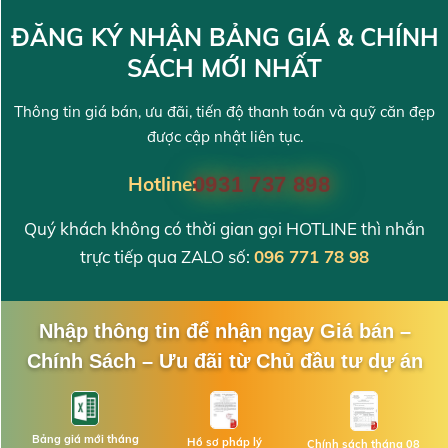
ĐĂNG KÝ NHẬN BẢNG GIÁ & CHÍNH
SÁCH MỚI NHẤT
Thông tin giá bán, ưu đãi, tiến độ thanh toán và quỹ căn đẹp
được cập nhật liên tục.
Hotline:
0931 737 898
Quý khách không có thời gian gọi HOTLINE thì nhắn
trực tiếp qua ZALO số:
096 771 78 98
Nhập thông tin để nhận ngay Giá bán –
Chính Sách – Ưu đãi từ Chủ đầu tư dự án
Bảng giá mới tháng
Hồ sơ pháp lý
Chính sách tháng 08