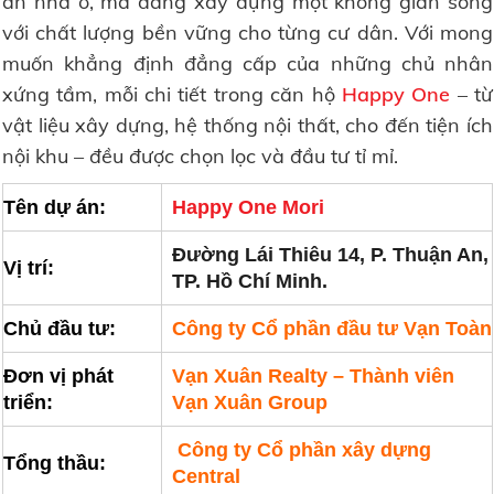
án nhà ở, mà đang xây dựng một không gian sống
với chất lượng bền vững cho từng cư dân. Với mong
muốn khẳng định đẳng cấp của những chủ nhân
xứng tầm, mỗi chi tiết trong căn hộ
Happy One
– từ
vật liệu xây dựng, hệ thống nội thất, cho đến tiện ích
nội khu – đều được chọn lọc và đầu tư tỉ mỉ.
Tên dự án:
Happy One Mori
Đường Lái Thiêu 14, P. Thuận An,
Vị trí:
TP. Hồ Chí Minh.
Chủ đầu tư:
Công ty Cổ phần đầu tư Vạn Toàn
Đơn vị phát
Vạn Xuân Realty – Thành viên
triển:
Vạn Xuân Group
Công ty Cổ phần xây dựng
Tổng thầu:
Central