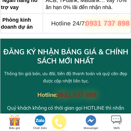
Ngân hàng hỗ
ACB, TPbank, MBbank… vay 70%
trợ vay
ân hạn 0% lãi đến nhận nhà.
Phòng kinh
0931 737 898
Hotline 24/7:
doanh dự án
ĐĂNG KÝ NHẬN BẢNG GIÁ & CHÍNH
SÁCH MỚI NHẤT
Thông tin giá bán, ưu đãi, tiến độ thanh toán và quỹ căn đẹp
được cập nhật liên tục.
Hotline:
0931 737 898
Quý khách không có thời gian gọi HOTLINE thì nhắn
trực tiếp qua ZALO số:
096 771 78 98
Báo giá
Chat Zalo
Messenger
SMS