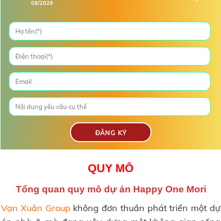
08/2026
QUY MÔ
Tổng quan quy mô
dự án Happy One Mori
Vạn Xuân Group
không đơn thuần phát triển một dự