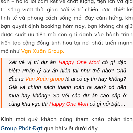
sản – nó là lời cam kết về chất lượng, tiện ích và giá
trị sống vượt thời gian. Với vị trí chiến lược, thiết kế
tinh tế và phong cách sống mới đầy cảm hứng,
khi
bạn quyết định booking hôm nay
, bạn không chỉ giữ
được suất ưu tiên mà còn ghi danh vào hành trình
kiến tạo cộng đồng tinh hoa tại nơi phát triển mạnh
mẽ như
Vạn Xuân Group.
Xét về
vị trí dự án
Happy One Mori
có gì đặc
biệt? Pháp lý dự án hiện tại như thế nào? Chủ
đầu tư
Vạn Xuân group
là ai có uy tín hay không?
Giá
và
chính sách
thanh toán ra sao? có nên
mua
hay không? So với các dự án cao cấp ở
cùng khu vực thì
Happy One Mori
có gì nổi bật….
Kính mời quý khách cùng tham khảo phân tích
Group Phát Đạt
qua bài viết dưới đây