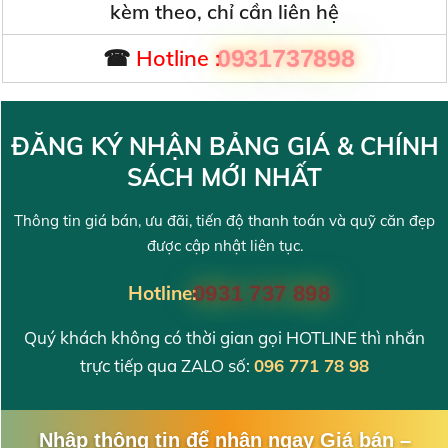
kèm theo, chỉ cần liên hệ
☎
Hotline :
0931737898
ĐĂNG KÝ NHẬN BẢNG GIÁ & CHÍNH
SÁCH MỚI NHẤT
Thông tin giá bán, ưu đãi, tiến độ thanh toán và quỹ căn đẹp
được cập nhật liên tục.
Hotline:
0931 737 898
Quý khách không có thời gian gọi HOTLINE thì nhắn
trực tiếp qua ZALO số:
096 771 78 98
Nhập thông tin để nhận ngay Giá bán –