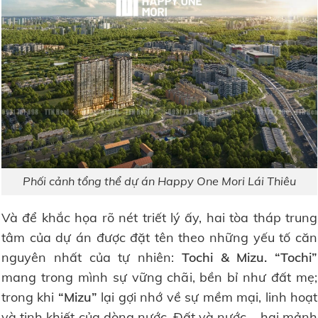
Phối cảnh tổng thể dự án Happy One Mori Lái Thiêu
Và để khắc họa rõ nét triết lý ấy, hai tòa tháp trung
tâm của dự án được đặt tên theo những yếu tố căn
nguyên nhất của tự nhiên:
Tochi & Mizu. “Tochi”
mang trong mình sự vững chãi, bền bỉ như đất mẹ;
trong khi
“Mizu”
lại gợi nhớ về sự mềm mại, linh hoạt
và tinh khiết của dòng nước. Đất và nước – hai mảnh