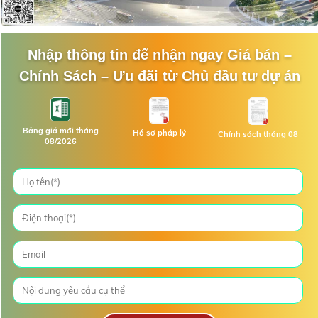
Nhập thông tin để nhận ngay Giá bán –
Chính Sách – Ưu đãi từ Chủ đầu tư dự án
Bảng giá mới tháng
Hồ sơ pháp lý
Chính sách tháng 08
08/2026