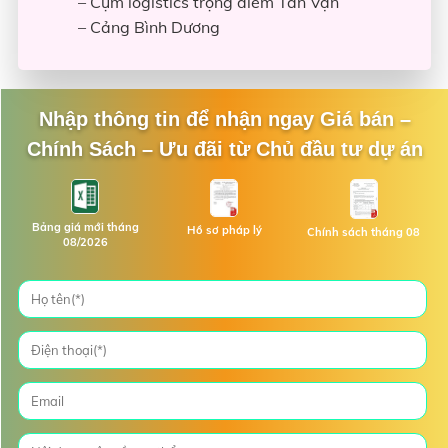
– Cụm logistics trọng điểm Tân Vạn
– Cảng Bình Dương
Nhập thông tin để nhận ngay Giá bán –
Chính Sách – Ưu đãi từ Chủ đầu tư dự án
Bảng giá mới tháng
Hồ sơ pháp lý
Chính sách tháng 08
08/2026