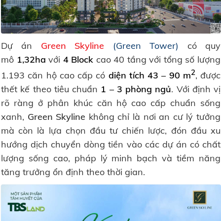
Dự án
Green Skyline
(Green Tower)
có quy
mô
1,32ha
với
4 Block
cao 40 tầng với tổng số lượng
2
1.193 căn hộ cao cấp có
diện tích 43 – 90 m
, được
thết kế theo tiêu chuẩn
1 – 3 phòng ngủ
. Với định vị
rõ ràng ở phân khúc căn hộ cao cấp chuẩn sống
xanh,
Green Skyline
không chỉ là nơi an cư lý tưởng
mà còn là lựa chọn đầu tư chiến lược, đón đầu xu
hướng dịch chuyển dòng tiền vào các dự án có chất
lượng sống cao, pháp lý minh bạch và tiềm năng
tăng trưởng ổn định theo thời gian.