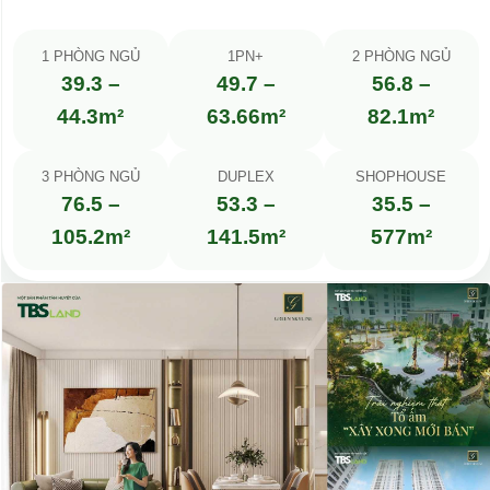
1 PHÒNG NGỦ
1PN+
2 PHÒNG NGỦ
39.3 –
49.7 –
56.8 –
44.3m²
63.66m²
82.1m²
3 PHÒNG NGỦ
DUPLEX
SHOPHOUSE
76.5 –
53.3 –
35.5 –
105.2m²
141.5m²
577m²