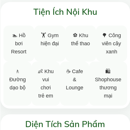
Tiện Ích Nội Khu
🏊 Hồ
🏋️ Gym
⚽ Khu
🌳 Công
bơi
hiện đại
thể thao
viên cây
Resort
xanh
🚶
👶 Khu
☕ Cafe
🛍️
Đường
vui
&
Shophouse
dạo bộ
chơi
Lounge
thương
trẻ em
mại
Diện Tích Sản Phẩm