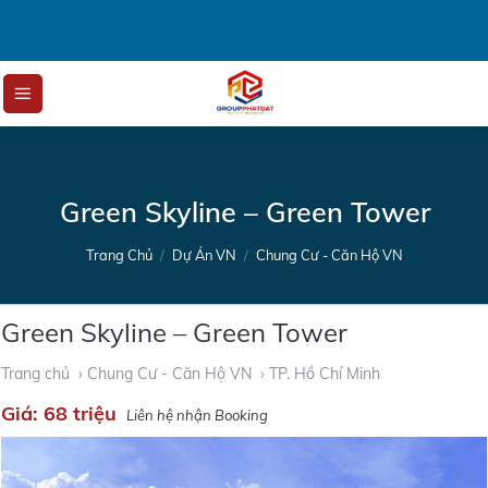
Skip
to
content
Green Skyline – Green Tower
Trang Chủ
/
Dự Án VN
/
Chung Cư - Căn Hộ VN
Green Skyline – Green Tower
Trang chủ
› Chung Cư - Căn Hộ VN
› TP. Hồ Chí Minh
Giá:
68 triệu
Liên hệ nhận Booking