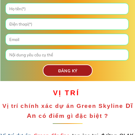
VỊ TRÍ
Dĩ
Vị trí chính xác dự án
Green Skyline
An
có điểm gì đặc biệt ?