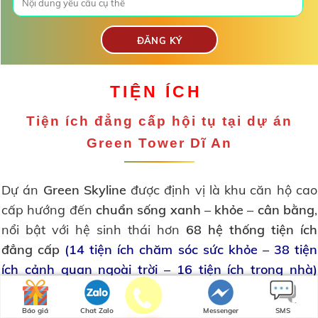
TIỆN ÍCH
Tiện ích
đẳng cấp hội tụ tại dự án
Green Tower Dĩ An
Dự án
Green Skyline
được định vị là khu căn hộ cao
cấp hướng đến
chuẩn sống xanh – khỏe – cân bằng
,
nổi bật với hệ sinh thái hơn
68 hệ thống tiện ích
đẳng cấp
(14 tiện ích chăm sóc sức khỏe – 38 tiện
ích cảnh quan ngoài trời – 16 tiện ích trong nhà)
được quy hoạch bài bản nhằm phục vụ trọn vẹn nhu
cầu sống, nghỉ ngơi và tái tạo năng lượng cho cư
Báo giá
Chat Zalo
Messenger
SMS