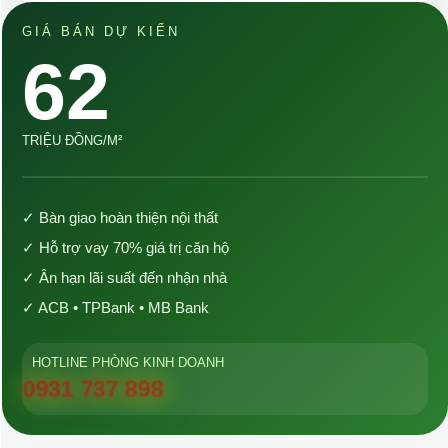
GIÁ BÁN DỰ KIẾN
62
TRIỆU ĐỒNG/M²
✓ Bàn giao hoàn thiện nội thất
✓ Hỗ trợ vay 70% giá trị căn hộ
✓ Ân hạn lãi suất đến nhận nhà
✓ ACB • TPBank • MB Bank
HOTLINE PHÒNG KINH DOANH
0931 737 898