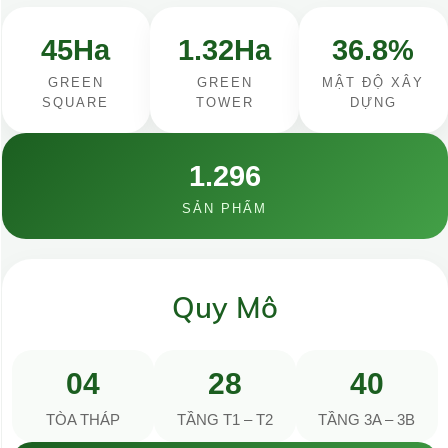
45Ha
1.32Ha
36.8%
GREEN
GREEN
MẬT ĐỘ XÂY
SQUARE
TOWER
DỰNG
1.296
SẢN PHẨM
Quy Mô
04
28
40
TÒA THÁP
TẦNG T1 – T2
TẦNG 3A – 3B