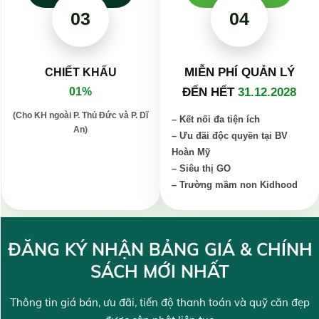
03
04
MIỄN PHÍ QUẢN LÝ
CHIẾT KHẤU
01%
ĐẾN HẾT
31.12.2028
(Cho KH ngoài P. Thủ Đức và P. Dĩ
– Kết nối đa tiện ích
An)
– Ưu đãi độc quyền tại BV
Hoàn Mỹ
– Siêu thị GO
– Trường mầm non Kidhood
ĐĂNG KÝ NHẬN BẢNG GIÁ & CHÍNH
SÁCH MỚI NHẤT
Thông tin giá bán, ưu đãi, tiến độ thanh toán và quỹ căn đẹp