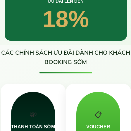
ƯU ĐÃI LÊN ĐẾN
18%
CÁC CHÍNH SÁCH ƯU ĐÃI DÀNH CHO KHÁCH
BOOKING SỚM
💸
📋
THANH TOÁN SỚM
VOUCHER