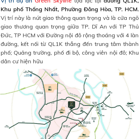
Vị trí dự án
Green Skyline
tọa lạc tại
đường QL1K,
Khu phố Thống Nhất, Phường Đông Hòa, TP. HCM.
Vị trí này là nút giao thông quan trọng và là cửa ngõ
giao thương quan trọng giữa TP. Dĩ An với TP Thủ
Đức, TP HCM với Đường nội đô rộng thoáng với 4 làn
đường, kết nối từ QL1K thẳng đến trung tâm thành
phố; Quảng trường, phố đi bộ, công viên nội đô; Khu
dân cư hiện hữu