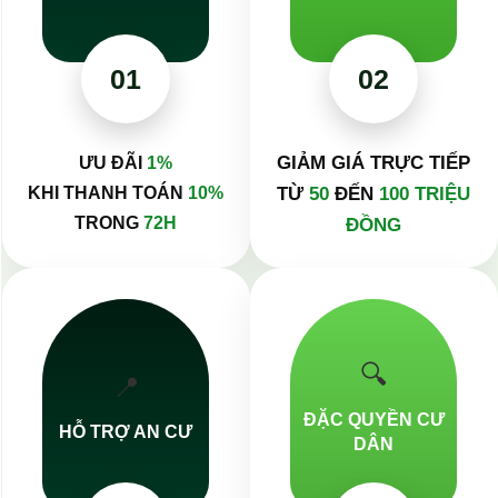
01
02
GIẢM GIÁ TRỰC TIẾP
ƯU ĐÃI
1%
KHI THANH TOÁN
10%
TỪ
50
ĐẾN
100 TRIỆU
TRONG
72H
ĐỒNG
🔍
📍
ĐẶC QUYỀN CƯ
HỖ TRỢ AN CƯ
DÂN