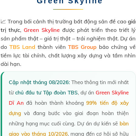
Green Skyline
📈 Trong bối cảnh thị trường bất động sản đề cao
giá
trị thực
,
Green Skyline
được phát triển theo triết lý
sản phẩm thật – giá trị thật – trải nghiệm thật
. Dự án
do
TBS Land
thành viên
TBS Group
bảo chứng về
tiềm lực tài chính, chất lượng xây dựng và tầm nhìn
dài hạn.
Cập nhật tháng 08/2026:
Theo thông tin mới nhất
từ
chủ đầu tư Tập đoàn TBS
, dự án
Green Skyline
Dĩ An
đã hoàn thành khoảng
99% tiến độ xây
dựng
và đang bước vào giai đoạn hoàn thiện
những hạng mục cuối cùng. Dự án dự kiến sẽ
bàn
giao vào tháng 10/2026
, mang đến cơ hội sở hữu