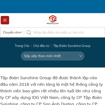
Skip
to
content
Trang Chủ
/
Chủ đầu tư
/
Tập Đoàn Sunshine Group
Tập đoàn Sunshine Group đã được thành lập vào
đầu năm 2016 với nền tảng là một hệ thống công ty
thành viên bao gồm rất nhiều tên tuổi lớn như công
ty CP xây dựng IDG Việt Nam, công ty CP Tập đoàn
Sunshine, công ty CP Sao Ánh Dương, công ty CP