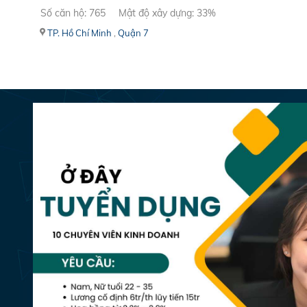
Số căn hộ: 765
Mật độ xây dựng: 33%
TP. Hồ Chí Minh
,
Quận 7