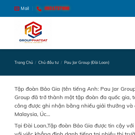
Skip
0931737898
Mail
to
content
Trang Chủ
/
Chủ đầu tư
/
Pau Jar Group (Đài Loan)
Tập đoàn Bảo Gia (tên tiếng Anh: Pau Jar Group
Group đã trở thành một tập đoàn đa quốc gia, 
công được ghi nhận bằng nhiều giải thưởng và 
Malaysia, Úc…
Tại Đài Loan,Tập đoàn Bảo Gia được tin cậy vớ
với việc khẳng định danh tiếng tại nhiều thị tr