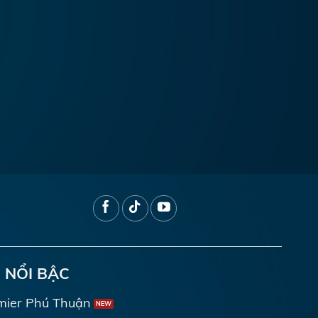
 NỔI BẬC
mier Phú Thuận