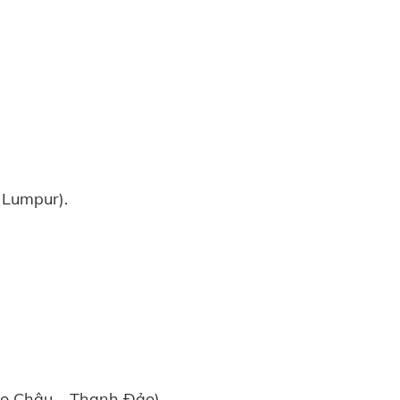
 Lumpur).
ao Châu – Thanh Đảo).