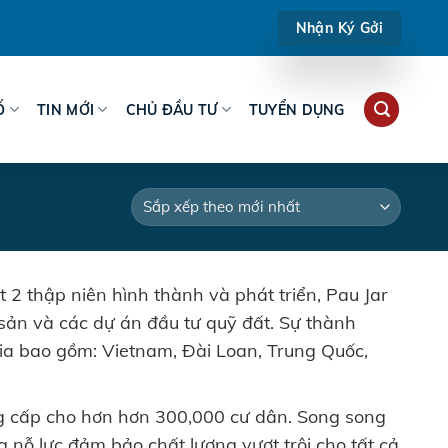
Nhận Ký Gởi
Ố
TIN MỚI
CHỦ ĐẦU TƯ
TUYỂN DỤNG
 2 thập niên hình thành và phát triển, Pau Jar
sản và các dự án đầu tư quỹ đất. Sự thành
ia bao gồm: Vietnam, Đài Loan, Trung Quốc,
ng cấp cho hơn hơn 300,000 cư dân. Song song
g nỗ lực đảm bảo chất lượng vượt trội cho tất cả