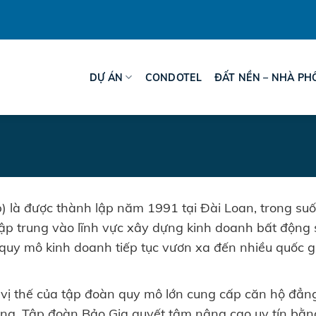
DỰ ÁN
CONDOTEL
ĐẤT NỀN – NHÀ PH
) là được thành lập năm 1991 tại Đài Loan, trong suốt
tập trung vào lĩnh vực xây dựng kinh doanh bất động 
quy mô kinh doanh tiếp tục vươn xa đến nhiều quốc g
i vị thế của tập đoàn quy mô lớn cung cấp căn hộ đẳ
ường, Tập đoàn Bảo Gia quyết tâm nâng cao uy tín bằn