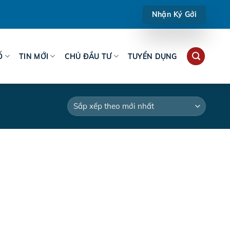
Nhận Ký Gởi
Ố
TIN MỚI
CHỦ ĐẦU TƯ
TUYỂN DỤNG