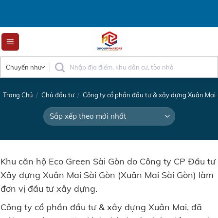
Skip
to
content
Trang Chủ
/
Chủ đầu tư
/
Công ty cổ phần đầu tư & xây dựng Xuân Mai
Khu căn hộ Eco Green Sài Gòn do Công ty CP Đầu tư
Xây dựng Xuân Mai Sài Gòn (Xuân Mai Sài Gòn) làm
đơn vị đầu tư xây dựng.
Công ty cổ phần đầu tư & xây dựng Xuân Mai, đã